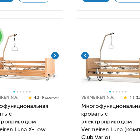
Комнатные
электроприводом
Кислородное оборудование
Для бассейна
Скутеры
Для ванны
Оборудование с туалетом
Электрические
Приставки для кресел-
Для дома
колясок
Лестничные
Противопролежневые
подушки
Мобильные
Для пляжа
Уличные
Кресла-каталки
Трансформеры
REN N.V.
VERMEIREN N.V.
4.2 (9 оценок)
4.3 (1
Вертикализаторы
офункциональная
Многофункциональн
Кровати для дома
ть с
кровать с
троприводом
электроприводом
Ванна для инвалидов
eiren Luna X-Low
Vermeiren Luna (комп
Club Vario)