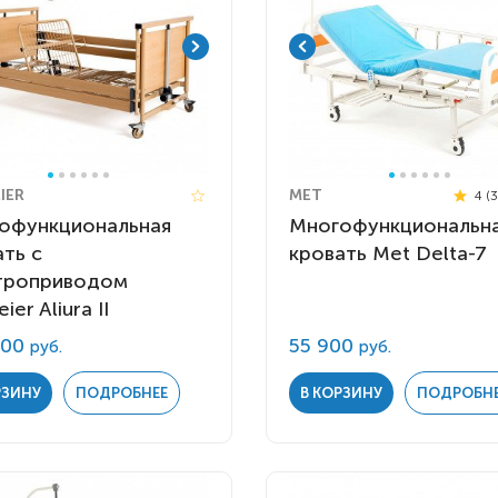
IER
MET
4 (
офункциональная
Многофункциональн
ть с
кровать Met Delta-7
троприводом
ier Aliura II
000
55 900
руб.
руб.
РЗИНУ
ПОДРОБНЕЕ
В КОРЗИНУ
ПОДРОБН