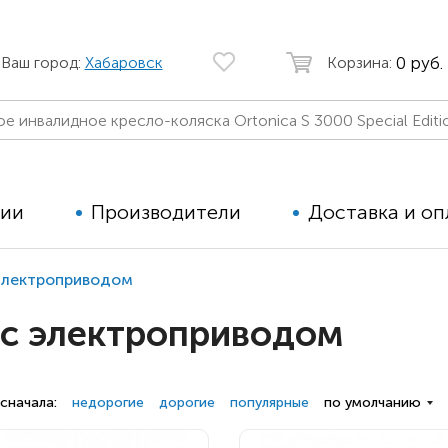
0 руб.
Ваш город:
Хабаровск
Корзина:
ции
Производители
Доставка и оп
электроприводом
Автомобильные кресла
Аппараты
 с электроприводом
Коляски для детей с ДЦП
Тренажё
Коляски для детей активного
Дополнит
типа
для дете
сначала:
недорогие
дорогие
популярные
по умолчанию
Детские вертикализаторы