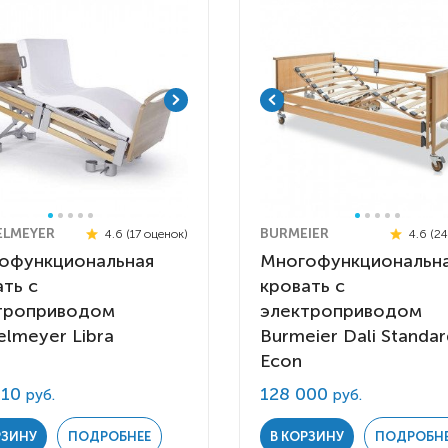
Детские коляски с
электроприводом
Функциональные опоры
Ходунки
Велосипеды
Для ванны
Товары для
ELMEYER
BURMEIER
4.6 (17 оценок)
4.6 (2
позиционирования
офункциональная
Многофункциональн
ть с
кровать с
Реабилитационные костюмы
троприводом
электроприводом
Иппотренажёры
elmeyer Libra
Burmeier Dali Standa
Активные
CPAP | BPAP аппараты
Вертикальные
Весы для
Для авт
Econ
Кресла-коляски с ручным
Аппараты для вентиляции
Наклонные
Тренажё
010
128 000
руб.
руб.
приводом
лёгких
Гусеничные
Иппотер
РЗИНУ
ПОДРОБНЕЕ
В КОРЗИНУ
ПОДРОБН
Кресло-коляски с
Откашливатели