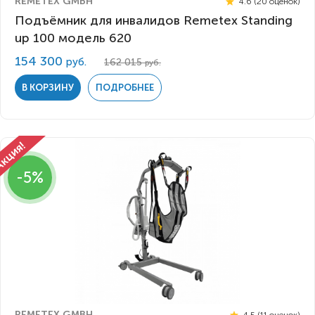
REMETEX GMBH
4.6 (20 оценок)
Подъёмник для инвалидов Remetex Standing
up 100 модель 620
154 300
руб.
162 015
руб.
В КОРЗИНУ
ПОДРОБНЕЕ
-5%
REMETEX GMBH
4.5 (11 оценок)