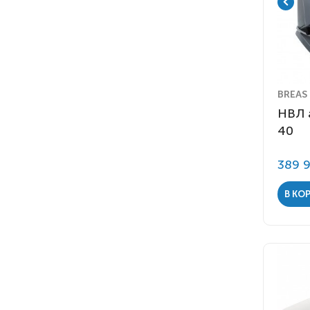
BREAS
НВЛ 
40
389 
В КО