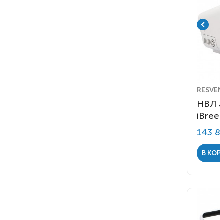
RESVE
НВЛ 
iBree
143 
В КО