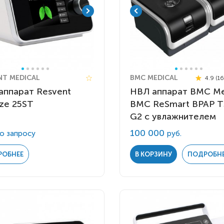
NT MEDICAL
BMC MEDICAL
4.9 (1
аппарат Resvent
НВЛ аппарат BMC Me
ze 25ST
BMC ReSmart BPAP 
G2 с увлажнителем
100 000
о запросу
руб.
РОБНЕЕ
В КОРЗИНУ
ПОДРОБН