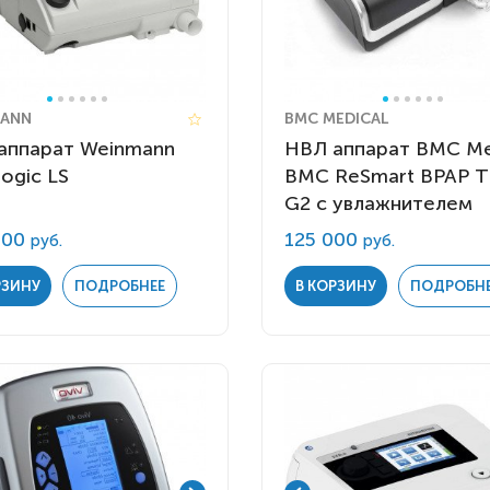
ANN
BMC MEDICAL
аппарат Weinmann
НВЛ аппарат BMC Me
logic LS
BMC ReSmart BPAP Т
G2 с увлажнителем
000
125 000
руб.
руб.
РЗИНУ
ПОДРОБНЕЕ
В КОРЗИНУ
ПОДРОБН