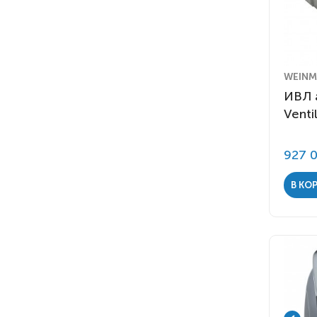
WEINM
ИВЛ 
Venti
927 
В КО