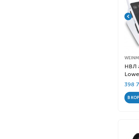
WEINM
НВЛ 
Lowe
398 
В КО