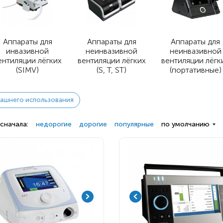
Детские коляски с
электроприводом
Аппараты для
Функциональные опоры
Аппараты для
Аппараты для
инвазивной
неинвазивной
неинвазивной
Ходунки
ентиляции лёгких
вентиляции лёгких
вентиляции лёгк
(SIMV)
(S, T, ST)
(портативные)
Велосипеды
Для ванны
ашнего использования
Товары для
сначала:
недорогие
дорогие
популярные
по умолчанию
позиционирования
Реабилитационные костюмы
Иппотренажёры
Активные
CPAP | BPAP аппараты
Вертикальные
Весы для
Для авт
Кресла-коляски с ручным
Аппараты для вентиляции
Наклонные
Тренажё
приводом
лёгких
Гусеничные
Иппотер
Кресло-коляски с
Откашливатели