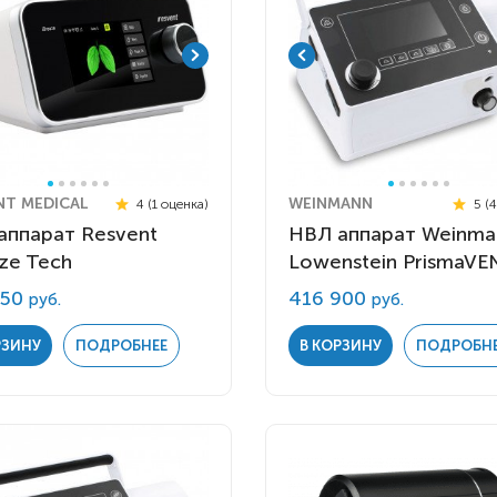
NT MEDICAL
WEINMANN
4 (1 оценка)
5 (
аппарат Resvent
НВЛ аппарат Weinma
ze Tech
Lowenstein PrismaV
850
416 900
руб.
руб.
РЗИНУ
ПОДРОБНЕЕ
В КОРЗИНУ
ПОДРОБН