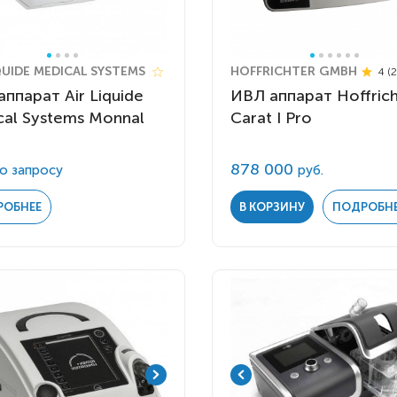
Комнатные
электроприводом
Кислородное оборудование
Для бассейна
Скутеры
QUIDE MEDICAL SYSTEMS
Для ванны
HOFFRICHTER GMBH
4 (
Оборудование с туалетом
ппарат Air Liquide
ИВЛ аппарат Hoffrich
Электрические
cal Systems Monnal
Приставки для кресел-
Carat I Pro
Для дома
колясок
Лестничные
878 000
о запросу
Противопролежневые
руб.
подушки
Мобильные
РОБНЕЕ
В КОРЗИНУ
ПОДРОБН
Для пляжа
Уличные
Кресла-каталки
Трансформеры
Вертикализаторы
Кровати для дома
Ванна для инвалидов