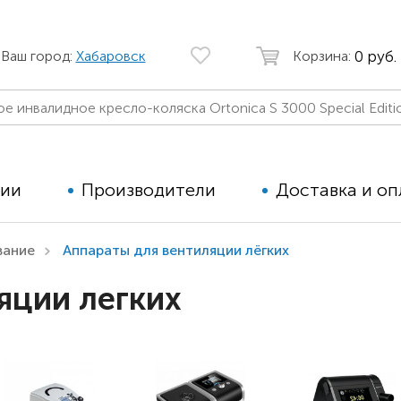
0 руб.
Ваш город:
Хабаровск
Корзина:
ции
Производители
Доставка и оп
вание
Аппараты для вентиляции лёгких
Автомобильные кресла
Аппараты
яции легких
Коляски для детей с ДЦП
Тренажё
Коляски для детей активного
Дополнит
типа
для дете
Детские вертикализаторы