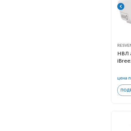
RESVE
НВЛ 
iBree
цена п
ПОД