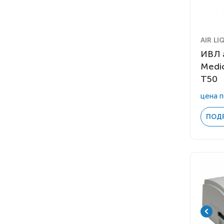
BMC Medical
3
Breas Medical
2
Fisher&Paykel Helthcare
1
Flight Medical
1
AIR LI
Hoffrichter GmbH
ИВЛ а
4
Medi
Medtronic Covidien
1
T50
Philips
1
Показать все (13)
Philips Respironics
4
цена п
ResMed
2
ПОД
ResVent Medical
3
Tecme
4
Weinmann
8