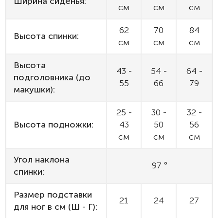
Ширина сиденья:
см
см
см
62
70
84
Высота спинки:
см
см
см
Высота
43 -
54 -
64 -
подголовника (до
55
66
79
макушки):
25 -
30 -
32 -
Высота подножки:
43
50
56
см
см
см
Угол наклона
97 °
спинки:
Размер подставки
21
24
27
для ног в см (Ш - Г):