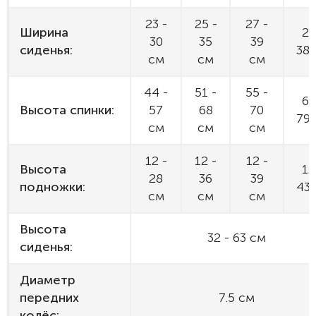
23 -
25 -
27 -
Ширина
27
30
35
39
сиденья:
38
см
см
см
44 -
51 -
55 -
61
Высота спинки:
57
68
70
79
см
см
см
12 -
12 -
12 -
Высота
12
28
36
39
подножки:
43
см
см
см
Высота
32 - 63 см
сиденья:
Диаметр
передних
7.5 см
колёс: