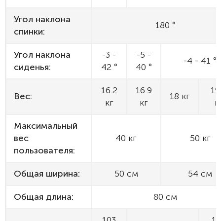
Угол наклона
180 °
спинки:
Угол наклона
-3 -
-5 -
-4 - 41 °
сиденья:
42 °
40 °
16.2
16.9
19
Вес:
18 кг
кг
кг
к
Максимальный
вес
40 кг
50 кг
пользователя:
Общая ширина:
50 см
54 см
Общая длина:
80 см
103
1