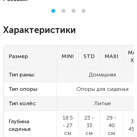
Характеристики
MA
Размер
MINI
STD
MAXI
X
Тип рамы:
Домашняя
Тип опоры:
Опоры для сиденья
Тип колёс:
Литые
18.5
23 -
29 -
Глубина
34
- 27
33
40
сиденья:
45
см
см
см