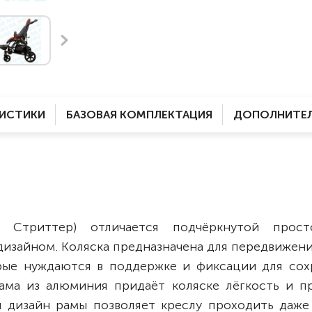
Комнатные
электроприводом
Кислородное оборудование
Для бассейна
Скутеры
Для ванны
Оборудование с туалетом
Электрические
Приставки для кресел-
Для дома
колясок
РИСТИКИ
БАЗОВАЯ КОМПЛЕКТАЦИЯ
ДОПОЛНИТЕЛ
Лестничные
Противопролежневые
подушки
Мобильные
Для пляжа
Уличные
Кресла-каталки
Трансформеры
 Стриттер)
отличается подчёркнутой прос
Вертикализаторы
изайном. Коляска предназначена для передвижени
Кровати для дома
рые нуждаются в поддержке и фиксации для сох
Ванна для инвалидов
ама из алюминия придаёт коляске лёгкость и п
й дизайн рамы позволяет креслу проходить даже 