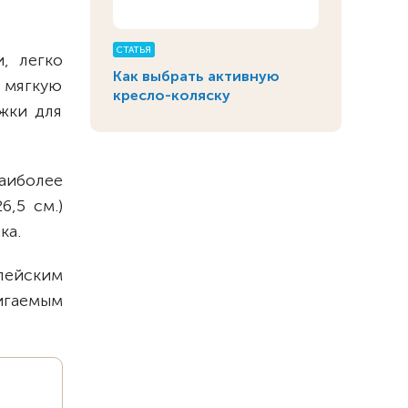
СТАТЬЯ
, легко
Как выбрать активную
 мягкую
кресло-коляску
жки для
наиболее
6,5 см.)
ка.
ейским
игаемым