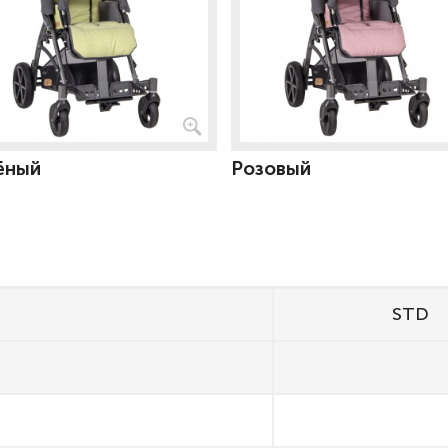
ёный
Розовый
STD