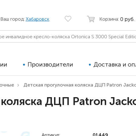
0 руб.
Ваш город:
Хабаровск
Корзина:
ции
Производители
Доставка и оп
лочные
Детская прогулочная коляска ДЦП Patron Jacko
Автомобильные кресла
Аппараты
коляска ДЦП Patron Jacko
Коляски для детей с ДЦП
Тренажё
Коляски для детей активного
Дополнит
типа
для дете
Детские вертикализаторы
Артикул:
01449