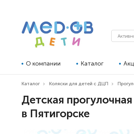
О компании
Каталог
Ак
Каталог
Коляски для детей с ДЦП
Прогу
Технические средства
Детская прогулочная 
реабилитации для детей
в Пятигорске
Технические средства
реабилитации для взрослых