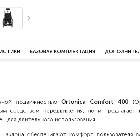
Комнатные
электроприводом
Кислородное оборудование
Для бассейна
Скутеры
Для ванны
Оборудование с туалетом
Электрические
Приставки для кресел-
Для дома
колясок
РИСТИКИ
БАЗОВАЯ КОМПЛЕКТАЦИЯ
ДОПОЛНИТЕЛ
Лестничные
Противопролежневые
подушки
Мобильные
Для пляжа
Уличные
Кресла-каталки
Трансформеры
енной подвижностью
Ortonica Comfort 400
(Ор
Вертикализаторы
ым средством передвижения, но и предлагает 
Кровати для дома
ен для длительного использования.
Ванна для инвалидов
 наклона обеспечивают комфорт пользователя в