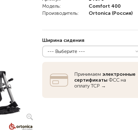
Модель:
Comfort 400
Детские коляски с
Производитель:
Ortonica
(Россия)
электроприводом
Функциональные опоры
Ходунки
Ширина сидения
Велосипеды
--- Выберите ---
Для ванны
Товары для
Принимаем
электронные
позиционирования
сертификаты
ФСС на
оплату ТСР →
Реабилитационные костюмы
Иппотренажёры
Активные
CPAP | BPAP аппараты
Вертикальные
Весы для
Для авт
Кресла-коляски с ручным
Аппараты для вентиляции
Наклонные
Тренажё
приводом
лёгких
Гусеничные
Иппотер
Кресло-коляски с
Откашливатели